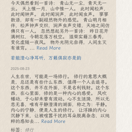
今天偶然看到一首诗： 青山无一尘，青天无一
云。 天上惟一月，山中惟一人。 此时闻松声，
此时闻钟声。 此时闻涧声，此时闻虫声。 寥寥
数语，却有一副超然物外的感觉。 青山明月相
伴，松声钟声交织，涧声虫声交错，天地之间仿
佛只有一人。 忽然想起另外一首诗： 昨日花开
满树红，今朝花落万枝空。 滋荣实藉三春秀，
变化虚随一夜风。 物外光阴元自得，人间生灭
有谁穷。...
Read More
若能澄心净耳听，万籁俱寂亦是韵
2025-08-23
人生在世，可能是一场修行。 修行的意思大概
是，总还是有些什么东西，值得一个人去追寻。
这个东西，并不在外面，不是名利钱财。这个东
西，在心里面，修的是一种内心的感受。 风吹
幡动，于心却未曾有波动。心不生涟漪，所以无
悲无喜，唯有平静澄清的湖面，称之为：平静。
内心的宁静，便是人生的修行。 让浮躁的内心
沉静下来，让被喧嚣干扰的耳朵脱离杂念，以纯
粹的感知去...
Read More
标签：
修行