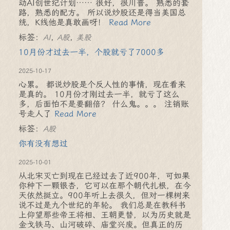
动AI创世纪计划…… 很好，很川普。 熟悉的套
路，熟悉的配方。 所以说炒股还是得当美国总
统，K线他是真敢画呀！
Read More
标签：
,
,
AI
A股
美股
10月份才过去一半，个股就亏了7000多
2025-10-17
心累。 都说炒股是个反人性的事情，现在看来
是真的。 10月份才刚过去一半，就亏了这么
多，后面怕不是要翻倍？ 什么鬼。。。 注销账
号走人了
Read More
标签：
A股
你有没有想过
2025-10-01
从北宋灭亡到现在已经过去了近900年，可如果
你种下一颗银杏，它可以在那个朝代扎根，在今
天依然挺立。900年听上去很久，但对一棵树来
说不过是九个世纪的年轮。 我们总是在教科书
上仰望那些帝王将相、王朝更替，以为历史就是
金戈铁马、山河破碎、庙堂兴废。但真正的历