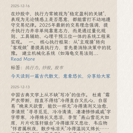
2025-12-16
在炒股中，执行力常被视为“稳定盈利的关键”，
表现为无论情感上是否愿意，都能雷打不动地遵
守交易纪律。2025年最新的交易理念强调，提
升执行力并非单纯靠意志力，而是通过量化规
则、工具辅助、心理干预三位一体的系统工程来
实现。 一、 核心执行框架：从“主观猜”转向
“客观做” 要提高执行力，首先要消除决策中的犹
豫。 建立机械化系统（如海龟交易法则...
Read More
标签：
,
,
执行力
炒股
股市
今天读到一篇古代散文，意象悠长，分享给大家
2025-12-13
中国古典文学上从不缺“写冷”的佳作。 杜甫 “霜
严衣带断，指直不得结”冷得直白又扎心，白居
易 “晚来天欲雪，能饮一杯无”冷得清冽又治愈，
李清照 “寻寻觅觅，冷冷清清，凄凄惨惨戚戚”字
字带寒，冷得绵长又悲凉，李贺 “燕山雪花大如
席，片片吹落轩辕台”冷得雄浑又悲壮，韦应物
“怀君属秋夜，散步咏凉天”冷得温润又绵长……