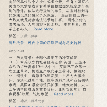
向任何单位和个人提供或者公开，但有关国家机
关为办案需要或者有关单位根据国家规定进行查
询的除外。依法进行查询的单位，应当对被封存
的违法记录的情况予以保密。” 最近网络上的一
大热点就是封存违法记录这件事。 网络上传的
沸沸扬扬，大有国将不国之势。 更有甚者，在
某些有心人...
Read More
标签：
,
法律
禁毒
鸦片战争：近代中国的屈辱开端与历史转折
2025-11-29
一、历史背景：全球化浪潮下的冲突伏笔
（一）中英双方的社会经济差异 英国：工业革
命后的扩张需求19世纪中叶，英国已完成第一
次工业革命，机器生产取代手工劳动，棉纺织
业、钢铁业、造船业飞速发展，生产力大幅提
升。为消化过剩产能、掠夺原料产地和商品倾销
市场，英国加紧全球殖民扩张，地大物博、人口
众多的中国成为其重要目标。此时英国实行“自
由贸易”政策，迫切希望...
Read More
标签：
,
毒品
鸦片战争