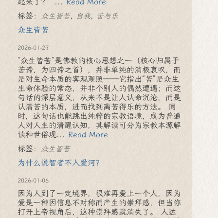
起来了？” ...
Read More
标签：
,
,
众生皆苦
自我
苦与乐
众生皆苦
2026-01-29
“众生皆苦”是佛教的核心思想之一（核心归属于
苦谛，为四谛之首），并非单纯的消极哀叹，而
是对生命本质的客观观照——它指出“苦”是众生
生命体验的常态，并非个别人的偶然遭遇；而这
句话的深层意义，从来不是让人认命沉沦，而是
认清苦的本质，进而找到离苦得乐的方法。 同
时，这句话也能跳出纯粹的宗教语境，成为普通
人对人生的清醒认知，其解读可分为宗教本源解
读和世俗现...
Read More
标签：
众生皆苦
为什么说智者不入爱河？
2026-01-06
因为人到了一定境界，很难再爱上一个人，因为
爱是一种因信息不对称而产生的崇拜感，但当你
打开上帝视角后，这种崇拜感就消失了。 人达