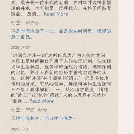
史，或许是一位宋代的老翁，在村口井边喝着拔
凉的井水，也可能是一位现代人，在格子间敲着
键盘。 想清...
Read More
标签：
做自己
不是时间治愈了一切，而是你在时间里，慢慢治
愈了自己。
2025-09-07
“时间会冲淡一切”之所以成为广为流传的共识，
本质上是时间通过作用于人的心理机制、认知模
式和生活状态，逐步稀释强烈的情绪、模糊深刻
的记忆，并让人在新的经历中重构对过去的认
知。这种“冲淡”并非简单的“遗忘”，而是多维度
作用的结果，可从心理学、神经科学和生活逻辑
三个层面具体解析： 一、从心理学角度：情绪
的“适应”与记忆的“筛选” 人的心理具有天然的
“自我...
Read More
标签：
,
回忆
时间
天地与我并生，而万物与我为一
2025-08-31