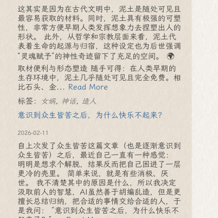
这其实是因为在古代文明中，泥土是随处可见且
最容易获取的材料。同时，泥土具有极强的可塑
性，非常方便早期人类发挥想象力去捏塑出人的
形状。 此外，从哲学和宗教层面来看，泥土代
表着生命的起源与归宿，这种设定也为后世强调
“灵魂赋予”的神性奇迹留下了充足的空间。 🌍
取材便利与形态塑造 随手可得：在人类早期的
生存环境中，泥土几乎随处可见且完全免费。相
比石头、金...
Read More
标签：
,
,
女娲
神话
造人
意识到众生皆苦之后，为什么快乐不起来？
2026-02-11
自上次发了众生皆苦这篇文章（也是逐渐意识到
众生皆苦）之后，最近自己一直有一种感觉：
明明是想求个解脱，结果反而把自己困进了一层
更冷的壳里。 简单来说，就是有些消极、厌
世。 我不清楚其中的原因是什么，所以我决定
汲取前人的智慧，AI虽然善于胡编乱造，但是更
擅长总结归纳，把合适的事情交给合适的人，于
是我问： “意识到众生皆苦之后，为什么快乐不