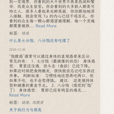
到一定境界，你看到的大千世界不再是热闹和繁
华，而是众生皆苦。你会看到的大多数人都是可
怜之人，很多人看起来光鲜亮丽，但你跟他她深
入接触，就会发现 Ta 的内心已经干疮百孔，你
看到的众生每一颗心都渴望被理解，每一个灵魂
都需要被救...
Read More
标签：
情感
什么是七分饱、八分饱还有吃撑了
2025-12-30
“饱腹感”通常可以通过身体的直观感受来区分，
常见的有： 1. 七分饱（最健康的状态） 身体感
觉： 胃里还没满，但斗志（食欲）已经下降。
如果这时候把食物撤走，很快就会忘记吃东西这
件事。 判断标准： 习惯性地还想再吃两口，但
如果不吃，也不会觉得饿。 建议： 这是维持体
型和健康的黄金节点。 2. 八分饱（感觉到“饱”
了） 身体感觉： 胃部已经有明显的填充...
Read More
标签：
,
健康
饱腹度
关于执行力与提高