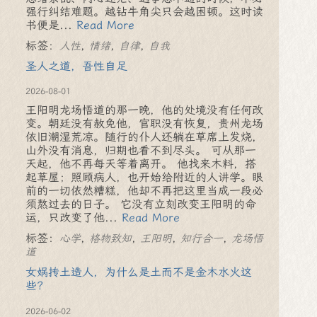
强行纠结难题。越钻牛角尖只会越困顿。这时读
书便是...
Read More
标签：
,
,
,
人性
情绪
自律
自我
圣人之道，吾性自足
2026-08-01
王阳明龙场悟道的那一晚，他的处境没有任何改
变。朝廷没有赦免他，官职没有恢复，贵州龙场
依旧潮湿荒凉。随行的仆人还躺在草席上发烧，
山外没有消息，归期也看不到尽头。 可从那一
天起，他不再每天等着离开。 他找来木料，搭
起草屋；照顾病人，也开始给附近的人讲学。眼
前的一切依然糟糕，他却不再把这里当成一段必
须熬过去的日子。 它没有立刻改变王阳明的命
运，只改变了他...
Read More
标签：
,
,
,
,
心学
格物致知
王阳明
知行合一
龙场悟
道
女娲抟土造人，为什么是土而不是金木水火这
些？
2026-06-02