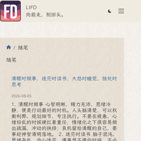
跳
LIFD
至
内
向前走，别回头。
容
/
随笔
首
页
随笔
清醒时做事，迷茫时读书，大怒时睡觉，独处时
思考
2026-08-05
1. 清醒时做事 心智明晰、精力充沛、思绪冷
静，便是行动最好的时机。人头脑清楚，可以权
衡利弊、规划细节、专注执行。不要在疲惫、心
绪纷乱的时候硬扛着重任，情绪化之下很容易做
出疏漏、冲动的抉择；良机留给清醒的自己，要
事趁神智清明落地。 2. 迷茫时读书 脑子混沌、
思绪杂乱、内心迷茫、遇事想不通的时候，不必