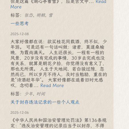
但是这篇《湖心亭看雪》，应是古文中...
Read
More
标签：
,
,
张岱
明朝
雪
一些思考
2025-12-08
大家好像都在说：欲买桂花同载酒，终不似，少
年游。 可是还有一句话叫做：诸君，莫道桑榆
晚，为霞尚满天。 人生还很长，一程有一程的
风景，20岁没有完成的事情，30岁去完成也没
有关系，就算是朝花夕拾，你觉得没有意义了，
那也无所谓。 人生于天地间，若白骏过隙，忽
然而已，所以岁月不待人，及时当勉励，重在的
是“诗酒趁年华”。 大家好像都在追着旧时光感
叹，念叨着...
Read More
标签：
,
少年
时间
关于封存违法记录的一些个人观点
2025-12-06
《中华人民共和国治安管理处罚法》第136条规
定：“违反治安管理的记录应当予以封存，不得