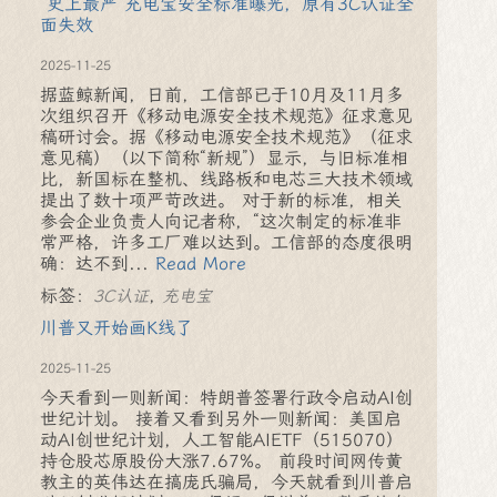
“史上最严”充电宝安全标准曝光，原有3C认证全
面失效
2025-11-25
据蓝鲸新闻，日前，工信部已于10月及11月多
次组织召开《移动电源安全技术规范》征求意见
稿研讨会。据《移动电源安全技术规范》（征求
意见稿）（以下简称“新规”）显示，与旧标准相
比，新国标在整机、线路板和电芯三大技术领域
提出了数十项严苛改进。 对于新的标准，相关
参会企业负责人向记者称，“这次制定的标准非
常严格，许多工厂难以达到。工信部的态度很明
确：达不到...
Read More
标签：
,
3C认证
充电宝
川普又开始画K线了
2025-11-25
今天看到一则新闻：特朗普签署行政令启动AI创
世纪计划。 接着又看到另外一则新闻：美国启
动AI创世纪计划，人工智能AIETF（515070）
持仓股芯原股份大涨7.67%。 前段时间网传黄
教主的英伟达在搞庞氏骗局，今天就看到川普启