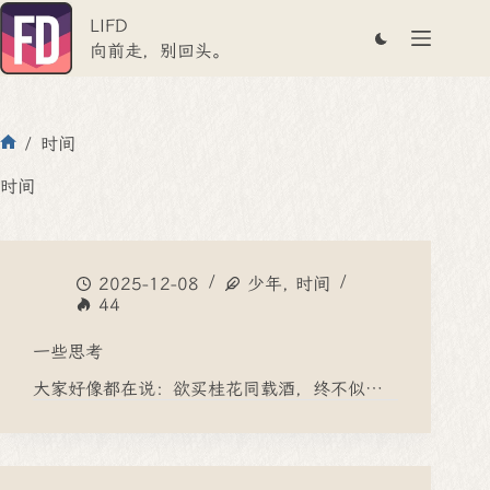
跳
LIFD
至
内
向前走，别回头。
容
/
时间
首
页
时间
2025-12-08
少年
,
时间
44
一些思考
大家好像都在说：欲买桂花同载酒，终不似…