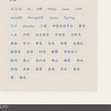
3C认证
AI
A股
Https
Java
JVM
mate80
MongoDB
nacos
Spring
TCP
Ubuntu
三观
中国传统节日
事务
人生
代码
众生皆苦
充电宝
分布式
奥森
学习
审美
总结
按摩
支撑位
数据库
旅游
时间
晚霞
架构设计
歌词
泰山
流行语
爬山
睡觉
网站
网络
美股
股票
自我
花店
英语
雪
静电
LiFD