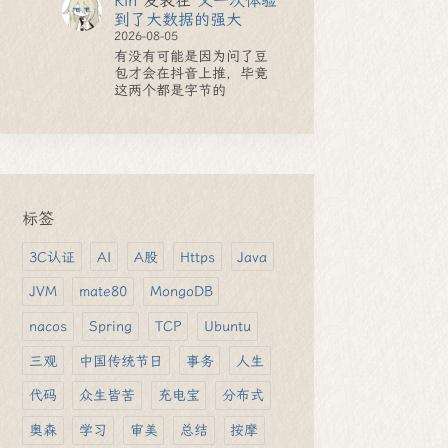
Rin
发表在
又一次体验
到了大数据的强大
2026-08-05
有没有可能是因为问了豆
包才会在抖音上推，毕竟
这两个都是字节的
标签
3C认证
AI
A股
Https
Java
JVM
mate80
MongoDB
nacos
Spring
TCP
Ubuntu
三观
中国传统节日
事务
人生
代码
众生皆苦
充电宝
分布式
奥森
学习
审美
总结
按摩