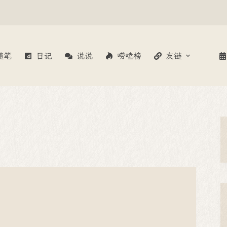
随笔
日记
说说
唠嗑榜
友链