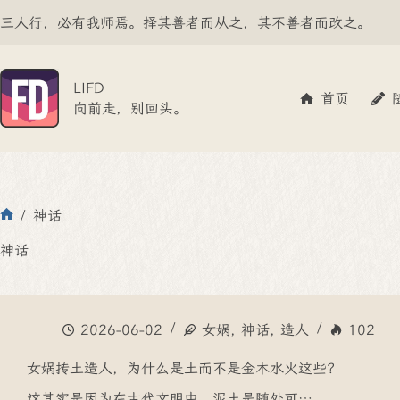
跳
三人行，必有我师焉。择其善者而从之，其不善者而改之。
至
内
容
LIFD
首页
向前走，别回头。
/
神话
首
页
神话
2026-06-02
女娲
,
神话
,
造人
102
女娲抟土造人，为什么是土而不是金木水火这些？
这其实是因为在古代文明中，泥土是随处可…