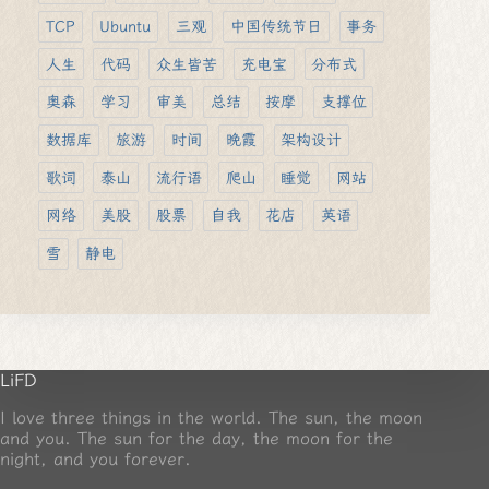
TCP
Ubuntu
三观
中国传统节日
事务
人生
代码
众生皆苦
充电宝
分布式
奥森
学习
审美
总结
按摩
支撑位
数据库
旅游
时间
晚霞
架构设计
歌词
泰山
流行语
爬山
睡觉
网站
网络
美股
股票
自我
花店
英语
雪
静电
LiFD
I love three things in the world. The sun, the moon
and you. The sun for the day, the moon for the
night, and you forever.