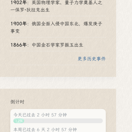
1902年
：
英国物理学家、量子力学奠基人之
一保罗·狄拉克出生
1900年
：
俄国全面入侵中国东北，爆发庚子
事变
1866年
：
中国金石学家罗振玉出生
更多历史事件
倒计时
今天已过去 2 小时 57 分钟
12%
本周已过去 6 天 2 小时 57 分钟