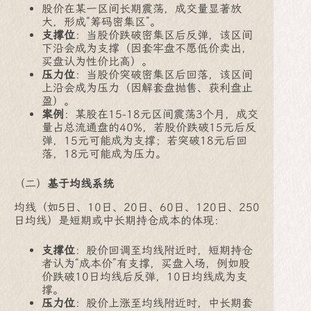
股价在某一区间长期震荡，成交量显著放
大，形成“筹码密集区”。
支撑位
：当股价跌破密集区后反弹，该区间
下沿会成为支撑（因套牢盘不愿低价卖出，
买盘认为性价比高）。
压力位
：当股价突破密集区后回落，该区间
上沿会成为压力（因解套盘抛售、获利盘止
盈）。
案例
：某股在15-18元区间震荡3个月，成交
量占总流通盘的40%，若股价跌破15元后反
弹，15元可能成为支撑；若突破18元后回
落，18元可能成为压力。
（二）
基于均线系统
均线（如5日、10日、20日、60日、120日、250
日均线）是短期或中长期持仓成本的体现：
支撑位
：股价回调至均线附近时，短期持仓
者认为“成本价”有支撑，买盘入场，例如股
价跌破10日均线后反弹，10日均线成为支
撑。
压力位
：股价上涨至均线附近时，中长期套