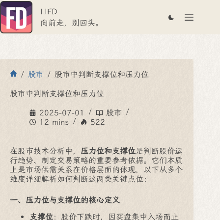
跳
LIFD
至
内
向前走，别回头。
容
/
股市
/
股市中判断支撑位和压力位
首
页
股市中判断支撑位和压力位
2025-07-01
股市
12 mins
522
在股市技术分析中，
压力位和支撑位
是判断股价运
行趋势、制定交易策略的重要参考依据。它们本质
上是市场供需关系在价格层面的体现，以下从多个
维度详细解析如何判断这两类关键点位：
一、压力位与支撑位的核心定义
支撑位
：股价下跌时，因买盘集中入场而止