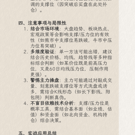
调的支撑位（因突破后买盘在此处补
仓）。
四、注意事项与局限性
结合市场环境
：大盘趋势、板块热点、
宏观政策等会影响支撑/压力位的有效
性（如熊市中支撑位易跌破，牛市中压
力位易突破）。
多维度验证
：单一方法可能出错，建议
结合历史价格、均线、趋势线等多种指
标综合判断（如某价位既是前高压力
位，又是60日均线压力位，压制作用
更强）。
警惕主力操盘
：主力可能通过对敲成交
量、刻意跌破支撑位等方式洗盘或诱
多，需结合K线形态（如长下影线、阳
包阴）判断真伪。
不盲目依赖技术分析
：支撑/压力位是
概率工具，需结合基本面（如业绩、估
值）和资金面（如北向资金、机构持
仓）综合决策。
五、实战应用总结