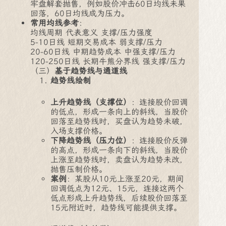
牢盘解套抛售，例如股价冲击60日均线未果
回落，60日均线成为压力。
常用均线参考
：
均线周期 代表意义 支撑/压力强度
5-10日线 短期交易成本 弱支撑/压力
20-60日线 中期趋势成本 中强支撑/压力
120-250日线 长期牛熊分界线 强支撑/压力
（三）
基于趋势线与通道线
趋势线绘制
上升趋势线（支撑位）
：连接股价回调
的低点，形成一条向上的斜线，当股价
回落至趋势线时，买盘认为趋势未破，
入场支撑价格。
下降趋势线（压力位）
：连接股价反弹
的高点，形成一条向下的斜线，当股价
上涨至趋势线时，卖盘认为趋势未改，
抛售压制价格。
案例
：某股从10元上涨至20元，期间
回调低点为12元、15元，连接这两个
低点形成上升趋势线，后续股价回落至
15元附近时，趋势线可能提供支撑。