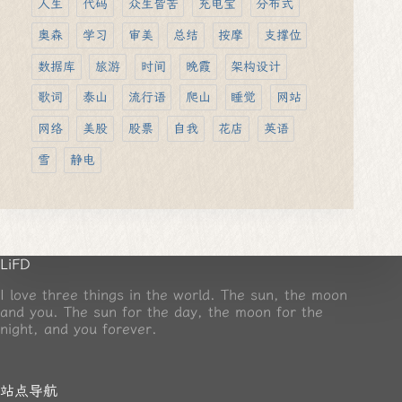
人生
代码
众生皆苦
充电宝
分布式
奥森
学习
审美
总结
按摩
支撑位
数据库
旅游
时间
晚霞
架构设计
歌词
泰山
流行语
爬山
睡觉
网站
网络
美股
股票
自我
花店
英语
雪
静电
LiFD
I love three things in the world. The sun, the moon
and you. The sun for the day, the moon for the
night, and you forever.
站点导航