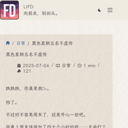
跳
LIFD
至
内
向前走，别回头。
容
/
日常
/
黑色星期五名不虚传
首
页
黑色星期五名不虚传
2025-07-04
日常
1 min
121
跌跌跌，你真是我📉。
怕了。
不过好不容易周末了，还是开心一些吧。
毕竟上周末连续加了四十个小时的班……天命打工