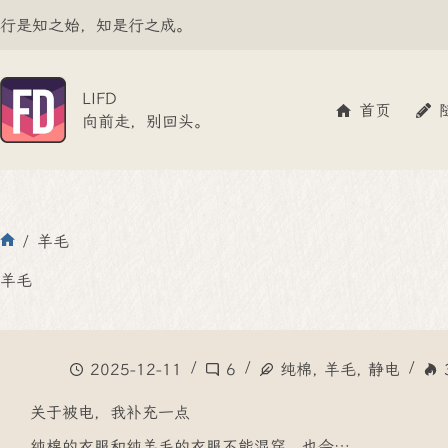
跳
行是知之始，知是行之成。
至
内
容
LIFD
首页
向前走，别回头。
/
羊毛
首
页
羊毛
2025-12-11
6
纯棉
,
羊毛
,
静电
关于被电，我补充一点
纯棉的衣服和纯羊毛的衣服不能混穿，也会…