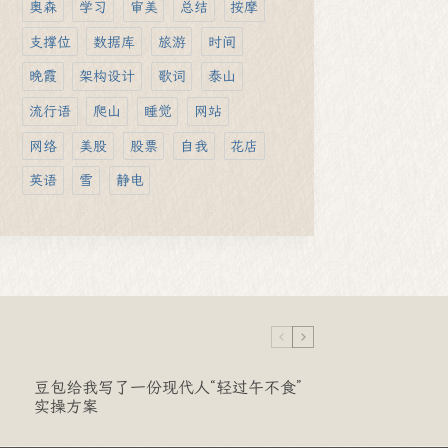
奥森
学习
审美
总结
按摩
支撑位
数据库
旅游
时间
晚霞
架构设计
歌词
泰山
流行语
爬山
睡觉
网站
网络
美股
股票
自我
花店
英语
雪
静电
豆包给我写了一份现代人“轻过午不食”
实操方案