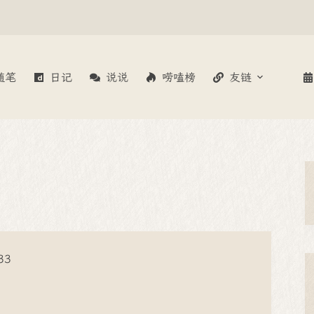
随笔
日记
说说
唠嗑榜
友链
33