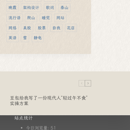
晚霞
架构设计
歌词
泰山
流行语
爬山
睡觉
网站
网络
美股
股票
自我
花店
英语
雪
静电
豆包给我写了一份现代人“轻过午不食”
实操方案
站点统计
51
今日浏览量: