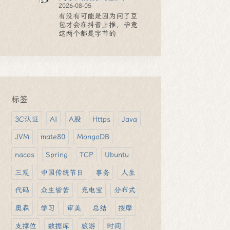
2026-08-05
有没有可能是因为问了豆
包才会在抖音上推，毕竟
这两个都是字节的
标签
3C认证
AI
A股
Https
Java
JVM
mate80
MongoDB
nacos
Spring
TCP
Ubuntu
三观
中国传统节日
事务
人生
代码
众生皆苦
充电宝
分布式
奥森
学习
审美
总结
按摩
支撑位
数据库
旅游
时间