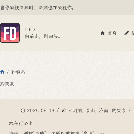
跳
当你凝视深渊时，深渊也在凝视你。
至
内
容
LIFD
首页
向前走，别回头。
/
趵突泉
首
页
趵突泉
2025-06-03
大明湖
,
泰山
,
济南
,
趵突泉
端午行济南
济南，别称“泉城”，之所以被称为 “泉城”，…