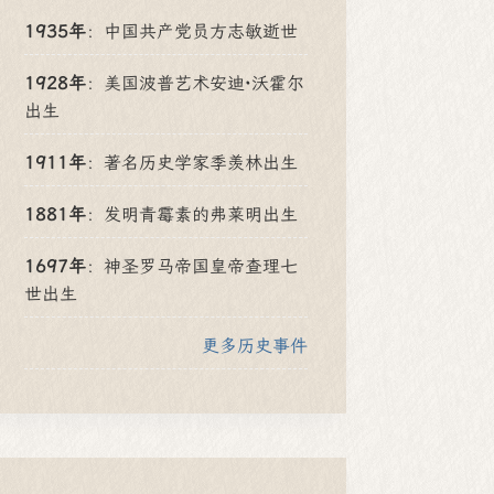
1935年
：
中国共产党员方志敏逝世
1928年
：
美国波普艺术安迪·沃霍尔
出生
1911年
：
著名历史学家季羡林出生
1881年
：
发明青霉素的弗莱明出生
1697年
：
神圣罗马帝国皇帝查理七
世出生
更多历史事件