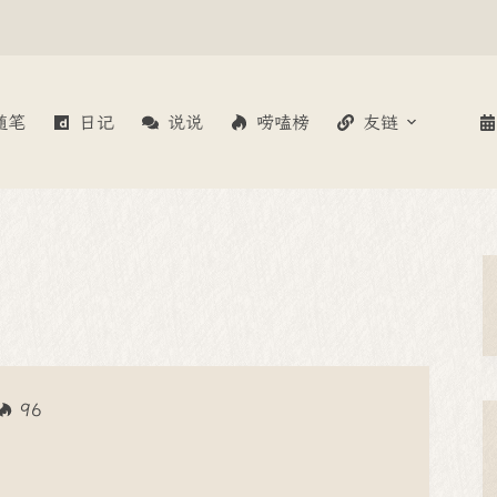
随笔
日记
说说
唠嗑榜
友链
96