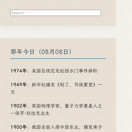
搜
索
那年今日（08月08日）
1974年
：
美国总统尼克松因水门事件辞职
1949年
：
新华社播发《别了，司徒雷登》一
文
1902年
：
英国物理学家、量子力学奠基人之
一保罗·狄拉克出生
1900年
：
俄国全面入侵中国东北，爆发庚子