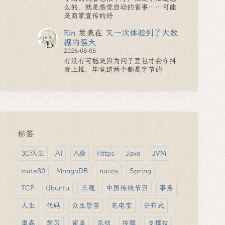
么的，就是感觉自动的省事……可能
是商家宣传的好
Rin
发表在
又一次体验到了大数
据的强大
2026-08-05
有没有可能是因为问了豆包才会在抖
音上推，毕竟这两个都是字节的
标签
3C认证
AI
A股
Https
Java
JVM
mate80
MongoDB
nacos
Spring
TCP
Ubuntu
三观
中国传统节日
事务
人生
代码
众生皆苦
充电宝
分布式
奥森
学习
审美
总结
按摩
支撑位