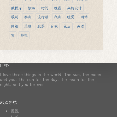
数据库
旅游
时间
晚霞
架构设计
歌词
泰山
流行语
爬山
睡觉
网站
网络
美股
股票
自我
花店
英语
雪
静电
LiFD
I love three things in the world. The sun, the moon
and you. The sun for the day, the moon for the
night, and you forever.
站点导航
说说