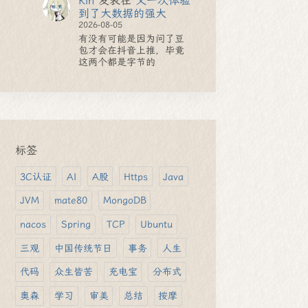
Rin
发表在
又一次体验
到了大数据的强大
2026-08-05
有没有可能是因为问了豆
包才会在抖音上推，毕竟
这两个都是字节的
标签
3C认证
AI
A股
Https
Java
JVM
mate80
MongoDB
nacos
Spring
TCP
Ubuntu
三观
中国传统节日
事务
人生
代码
众生皆苦
充电宝
分布式
奥森
学习
审美
总结
按摩