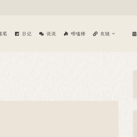
随笔
日记
说说
唠嗑榜
友链