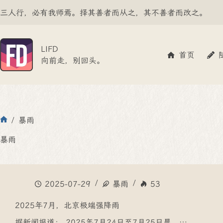
跳
三人行，必有我师焉。择其善者而从之，其不善者而改之。
至
内
容
LIFD
首页
向前走，别回头。
/
暴雨
首
页
暴雨
2025-07-29
暴雨
53
2025年7月，北京极端强降雨
据新闻报道： 2025年7月24日至7月25日晨，…