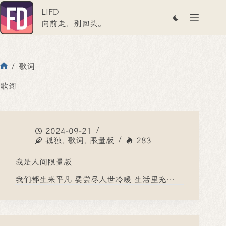
跳
LIFD
至
内
向前走，别回头。
容
/
歌词
首
页
歌词
2024-09-21
孤独
,
歌词
,
限量版
283
我是人间限量版
我们都生来平凡 要尝尽人世冷暖 生活里充…