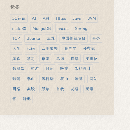
标签
3C认证
AI
A股
Https
Java
JVM
mate80
MongoDB
nacos
Spring
TCP
Ubuntu
三观
中国传统节日
事务
人生
代码
众生皆苦
充电宝
分布式
奥森
学习
审美
总结
按摩
支撑位
数据库
旅游
时间
晚霞
架构设计
歌词
泰山
流行语
爬山
睡觉
网站
网络
美股
股票
自我
花店
英语
雪
静电