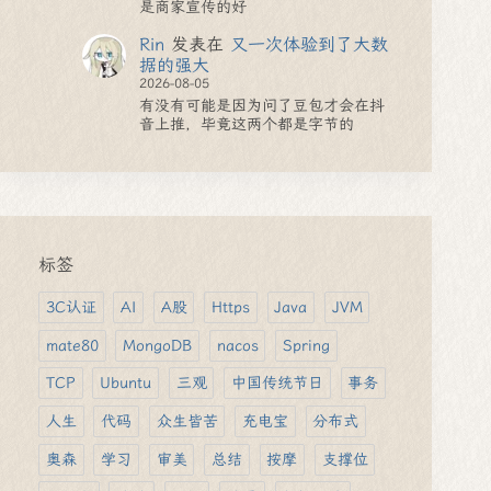
是商家宣传的好
Rin
发表在
又一次体验到了大数
据的强大
2026-08-05
有没有可能是因为问了豆包才会在抖
音上推，毕竟这两个都是字节的
标签
3C认证
AI
A股
Https
Java
JVM
mate80
MongoDB
nacos
Spring
TCP
Ubuntu
三观
中国传统节日
事务
人生
代码
众生皆苦
充电宝
分布式
奥森
学习
审美
总结
按摩
支撑位