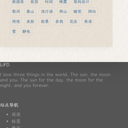
数据库
旅游
时间
晚霞
架构设计
歌词
泰山
流行语
爬山
睡觉
网站
网络
美股
股票
自我
花店
英语
雪
静电
LiFD
I love three things in the world. The sun, the moon
and you. The sun for the day, the moon for the
night, and you forever.
站点导航
说说
标签