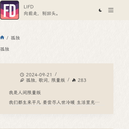
跳
LIFD
至
内
向前走，别回头。
容
/
孤独
首
页
孤独
2024-09-21
孤独
,
歌词
,
限量版
283
我是人间限量版
我们都生来平凡 要尝尽人世冷暖 生活里充…