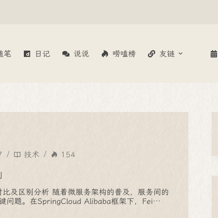
随笔
日记
说说
唠嗑榜
友链
7
技术
154
别
o性能对比及区别分析 随着微服务架构的普及，服务间的
。在SpringCloud Alibaba框架下，Fei…