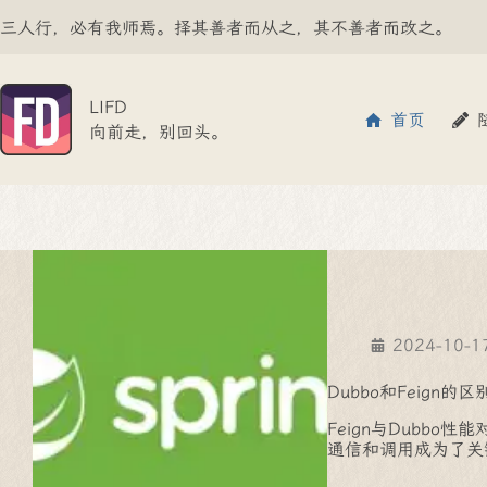
跳
三人行，必有我师焉。择其善者而从之，其不善者而改之。
至
内
容
LIFD
首页
向前走，别回头。
2024-10-1
Dubbo和Feign的区
Feign与Dubb
通信和调用成为了关键问题