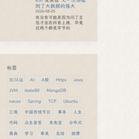
Rin
发表在
又一次体验
到了大数据的强大
2026-08-05
有没有可能是因为问了豆
包才会在抖音上推，毕竟
这两个都是字节的
标签
3C认证
AI
A股
Https
Java
JVM
mate80
MongoDB
nacos
Spring
TCP
Ubuntu
三观
中国传统节日
事务
人生
代码
众生皆苦
充电宝
分布式
奥森
学习
审美
总结
按摩