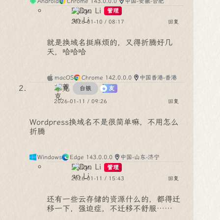
Android
Chrome 143.0.0.0
中国-安徽-合肥
Dylan Li
管理
2026-01-10 / 08:17
回复
就是换域名挺麻烦的，又得折腾好几
天，哈哈哈
macOS
Chrome 142.0.0.0
中国香港-香港
菲克
白银
友
2026-01-11 / 09:26
回复
Wordpress换域名不是很简单嘛，不用怎么
折腾
Windows
Edge 143.0.0.0
中国-山东-济宁
Dylan Li
管理
2026-01-11 / 15:43
回复
还有一些云存储的资源什么的，都得迁
移一下，强迫症，不迁移不舒服……