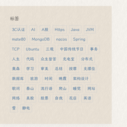
标签
3C认证
AI
A股
Https
Java
JVM
mate80
MongoDB
nacos
Spring
TCP
Ubuntu
三观
中国传统节日
事务
人生
代码
众生皆苦
充电宝
分布式
奥森
学习
审美
总结
按摩
支撑位
数据库
旅游
时间
晚霞
架构设计
歌词
泰山
流行语
爬山
睡觉
网站
网络
美股
股票
自我
花店
英语
雪
静电