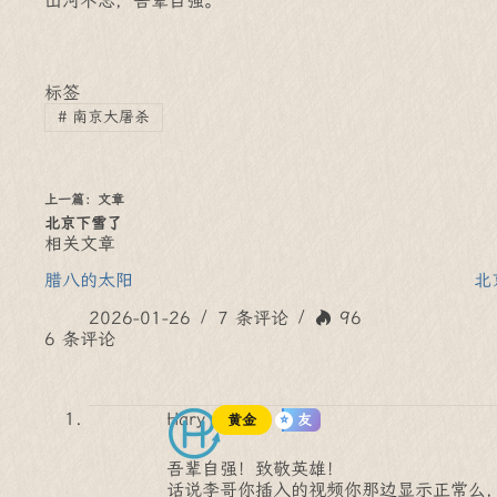
山河不忘，吾辈自强。
标签
#
南京大屠杀
上一篇：
文章
北京下雪了
相关文章
腊八的太阳
北
2026-01-26
7 条评论
96
6 条评论
Hary
黄金
友
吾辈自强！致敬英雄！
话说李哥你插入的视频你那边显示正常么