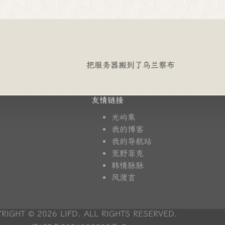
把服务器搬到了乌兰察布
友情链接
光屿集
我的博客
我的导航站
荒野菲克
韩情脉脉
风渡言
RIGHT © 2026 LIFD. ALL RIGHTS RESERVED.