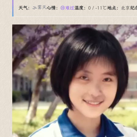
🌫️雾天
天气：
心情：
😢难过
温度：
0 / -11℃
地点：
北京
纪