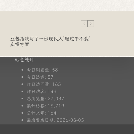
豆包给我写了一份现代人“轻过午不食”
实操方案
站点统计
58
今日浏览量:
57
今日访客:
165
昨日访问量:
143
昨日访客:
27,037
总浏览量:
18,719
累计访客:
164
总计文章:
2026-08-05
最后发表日期: