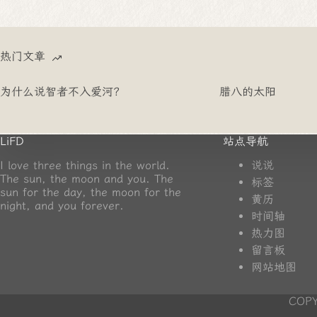
热门文章
为什么说智者不入爱河？
腊八的太阳
LiFD
站点导航
I love three things in the world.
说说
The sun, the moon and you. The
标签
sun for the day, the moon for the
黄历
night, and you forever.
时间轴
热力图
留言板
网站地图
COPY