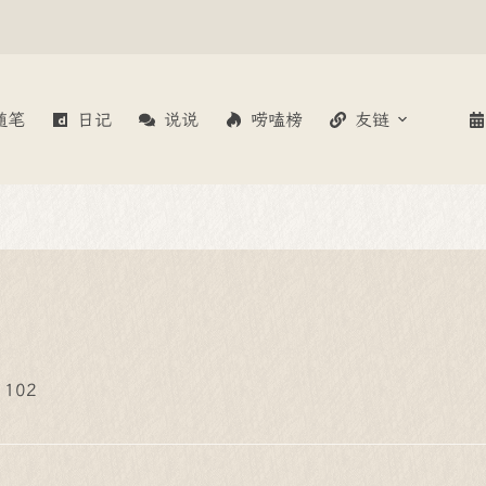
随笔
日记
说说
唠嗑榜
友链
102