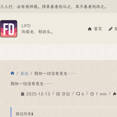
跳
三人行，必有我师焉。择其善者而从之，其不善者而改之。
至
内
容
LIFD
首页
向前走，别回头。
/
日记
/
假如一切没有发生……
首
页
假如一切没有发生……
2025-12-13
日记
6
1 min
铭记历史🕯️