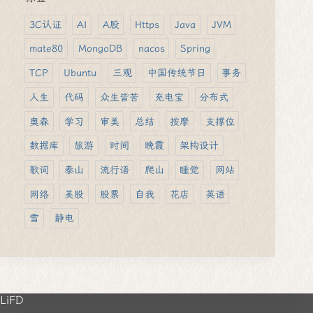
3C认证
AI
A股
Https
Java
JVM
mate80
MongoDB
nacos
Spring
TCP
Ubuntu
三观
中国传统节日
事务
人生
代码
众生皆苦
充电宝
分布式
奥森
学习
审美
总结
按摩
支撑位
数据库
旅游
时间
晚霞
架构设计
歌词
泰山
流行语
爬山
睡觉
网站
网络
美股
股票
自我
花店
英语
雪
静电
LiFD