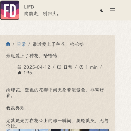
跳
LIFD
至
内
向前走，别回头。
容
/
日常
/
最近爱上了种花，哈哈哈
首
页
最近爱上了种花，哈哈哈
2025-04-12
日常
1 min
195
绣球花，蓝色的花瓣中间夹杂着淡紫色，非常好
看。
我很喜欢。
尤其是光打在花朵上的那一瞬间，美轮美奂，无与
伦比。