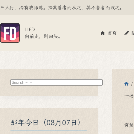
跳
三人行，必有我师焉。择其善者而从之，其不善者而改之。
至
内
容
LIFD
首页
向前走，别回头。
搜
/
索
首
页
一场
那年今日（08月07日）
突然