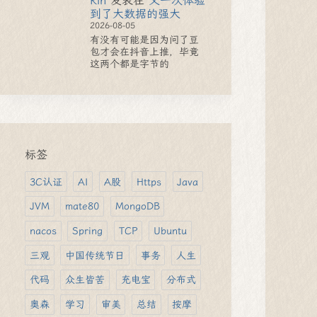
Rin
发表在
又一次体验
到了大数据的强大
2026-08-05
有没有可能是因为问了豆
包才会在抖音上推，毕竟
这两个都是字节的
标签
3C认证
AI
A股
Https
Java
JVM
mate80
MongoDB
nacos
Spring
TCP
Ubuntu
三观
中国传统节日
事务
人生
代码
众生皆苦
充电宝
分布式
奥森
学习
审美
总结
按摩