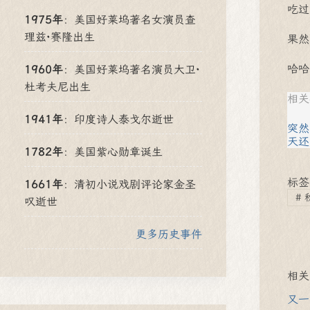
吃过
1975年
：
美国好莱坞著名女演员查
理兹·赛隆出生
果然
哈哈
1960年
：
美国好莱坞著名演员大卫·
杜考夫尼出生
相关
1941年
：
印度诗人泰戈尔逝世
突然
天还
1782年
：
美国紫心勋章诞生
标签
1661年
：
清初小说戏剧评论家金圣
#
叹逝世
更多历史事件
相关
又一