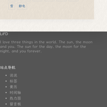
雪
静电
LiFD
I love three things in the world. The sun, the moon
and you. The sun for the day, the moon for the
night, and you forever.
站点导航
说说
标签
黄历
时间轴
热力图
留言板