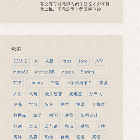
有没有可能是因为问了豆包才会在抖
音上推，毕竟这两个都是字节的
标签
3C认证
AI
A股
Https
Java
JVM
mate80
MongoDB
nacos
Spring
TCP
Ubuntu
三观
中国传统节日
事务
人生
代码
众生皆苦
充电宝
分布式
奥森
学习
审美
总结
按摩
支撑位
数据库
旅游
时间
晚霞
架构设计
歌词
泰山
流行语
爬山
睡觉
网站
网络
美股
股票
自我
花店
英语