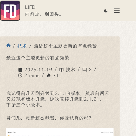
跳
LIFD
至
内
向前走，别回头。
容
/
技术
/
最近这个主题更新的有点频繁
首
页
最近这个主题更新的有点频繁
2025-11-19
技术
2
2 mins
71
我记得前几天刚升级到2.1.18版本，然后前两天
又发现有版本升级，这次直接升级到2.1.21，一
下子三个小版本。
哥们儿，更新这么频繁，你是认真的吗？