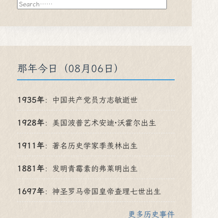
搜
索
那年今日（08月06日）
1935年
：
中国共产党员方志敏逝世
1928年
：
美国波普艺术安迪·沃霍尔出生
1911年
：
著名历史学家季羡林出生
1881年
：
发明青霉素的弗莱明出生
1697年
：
神圣罗马帝国皇帝查理七世出生
更多历史事件