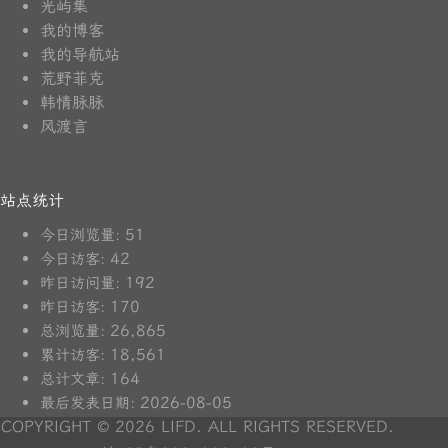
光屿集
我的博客
我的导航站
荒野菲克
韩情脉脉
风渡言
站点统计
51
今日浏览量:
42
今日访客:
192
昨日访问量:
170
昨日访客:
26,865
总浏览量:
18,561
累计访客:
164
总计文章:
2026-08-05
最后发表日期:
COPYRIGHT © 2026 LIFD. ALL RIGHTS RESERVED.