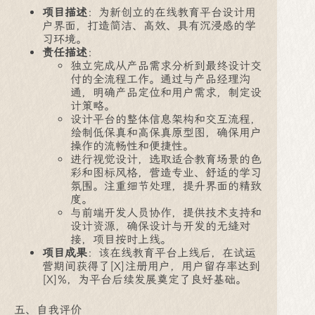
项目描述
：为新创立的在线教育平台设计用
户界面，打造简洁、高效、具有沉浸感的学
习环境。
责任描述
：
独立完成从产品需求分析到最终设计交
付的全流程工作。通过与产品经理沟
通，明确产品定位和用户需求，制定设
计策略。
设计平台的整体信息架构和交互流程，
绘制低保真和高保真原型图，确保用户
操作的流畅性和便捷性。
进行视觉设计，选取适合教育场景的色
彩和图标风格，营造专业、舒适的学习
氛围。注重细节处理，提升界面的精致
度。
与前端开发人员协作，提供技术支持和
设计资源，确保设计与开发的无缝对
接，项目按时上线。
项目成果
：该在线教育平台上线后，在试运
营期间获得了[X]注册用户，用户留存率达到
[X]%，为平台后续发展奠定了良好基础。
五、自我评价