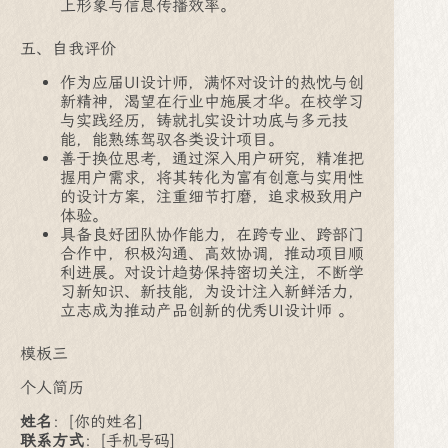
上形象与信息传播效率。
五、自我评价
作为应届UI设计师，满怀对设计的热忱与创
新精神，渴望在行业中施展才华。在校学习
与实践经历，铸就扎实设计功底与多元技
能，能熟练驾驭各类设计项目。
善于换位思考，通过深入用户研究，精准把
握用户需求，将其转化为富有创意与实用性
的设计方案，注重细节打磨，追求极致用户
体验。
具备良好团队协作能力，在跨专业、跨部门
合作中，积极沟通、高效协调，推动项目顺
利进展。对设计趋势保持密切关注，不断学
习新知识、新技能，为设计注入新鲜活力，
立志成为推动产品创新的优秀UI设计师 。
模板三
个人简历
姓名
：[你的姓名]
联系方式
：[手机号码]