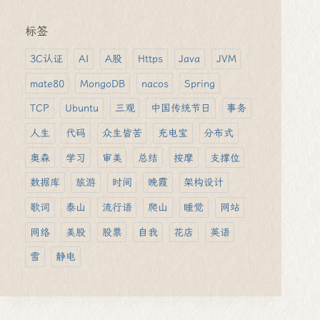
标签
3C认证
AI
A股
Https
Java
JVM
mate80
MongoDB
nacos
Spring
TCP
Ubuntu
三观
中国传统节日
事务
人生
代码
众生皆苦
充电宝
分布式
奥森
学习
审美
总结
按摩
支撑位
数据库
旅游
时间
晚霞
架构设计
歌词
泰山
流行语
爬山
睡觉
网站
网络
美股
股票
自我
花店
英语
雪
静电