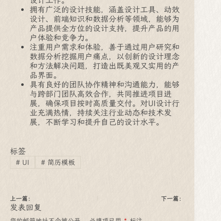
设计工作。
拥有广泛的设计技能，涵盖设计工具、动效
设计、前端知识和数据分析等领域，能够为
产品提供全方位的设计支持，提升产品的用
户体验和竞争力。
注重用户需求和体验，善于通过用户研究和
数据分析挖掘用户痛点，以创新的设计理念
和方法解决问题，打造出既美观又实用的产
品界面。
具有良好的团队协作精神和沟通能力，能够
与跨部门团队高效合作，共同推进项目进
展，确保项目按时高质量交付。对UI设计行
业充满热情，持续关注行业动态和技术发
展，不断学习和提升自己的设计水平。
标签
#
UI
#
简历模板
上一篇：
下一篇：
发表回复
您的邮箱地址不会被公开。
必填项已用
*
标注