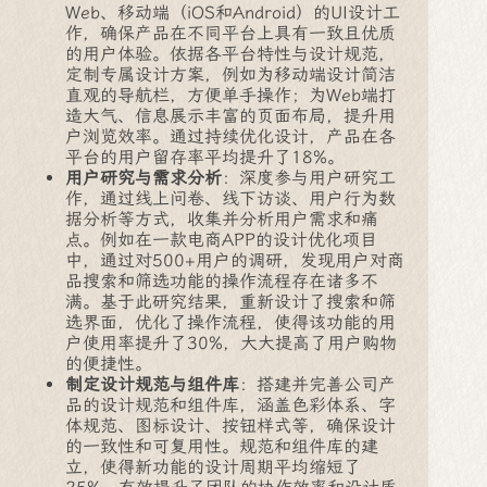
Web、移动端（iOS和Android）的UI设计工
作，确保产品在不同平台上具有一致且优质
的用户体验。依据各平台特性与设计规范，
定制专属设计方案，例如为移动端设计简洁
直观的导航栏，方便单手操作；为Web端打
造大气、信息展示丰富的页面布局，提升用
户浏览效率。通过持续优化设计，产品在各
平台的用户留存率平均提升了18%。
用户研究与需求分析
：深度参与用户研究工
作，通过线上问卷、线下访谈、用户行为数
据分析等方式，收集并分析用户需求和痛
点。例如在一款电商APP的设计优化项目
中，通过对500+用户的调研，发现用户对商
品搜索和筛选功能的操作流程存在诸多不
满。基于此研究结果，重新设计了搜索和筛
选界面，优化了操作流程，使得该功能的用
户使用率提升了30%，大大提高了用户购物
的便捷性。
制定设计规范与组件库
：搭建并完善公司产
品的设计规范和组件库，涵盖色彩体系、字
体规范、图标设计、按钮样式等，确保设计
的一致性和可复用性。规范和组件库的建
立，使得新功能的设计周期平均缩短了