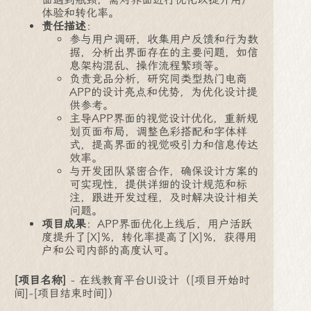
体验和转化率。
责任描述
：
参与用户调研，收集用户反馈和行为数
据，分析出界面存在的主要问题，如信
息架构混乱、操作流程繁琐等。
负责竞品分析，研究同类型热门电商
APP的设计亮点和优势，为优化设计提
供参考。
主导APP界面的视觉设计优化，重新规
划页面布局，调整色彩搭配和字体样
式，提高界面的视觉吸引力和信息传达
效率。
与开发团队紧密合作，确保设计方案的
可实现性，提供详细的设计规范和标
注，跟进开发过程，及时解决设计相关
问题。
项目成果
：APP界面优化上线后，用户活跃
度提升了[X]%，转化率提高了[X]%，获得用
户和公司内部的高度认可。
[项目名称]
- 在线教育平台UI设计（[项目开始时
间]-[项目结束时间]）