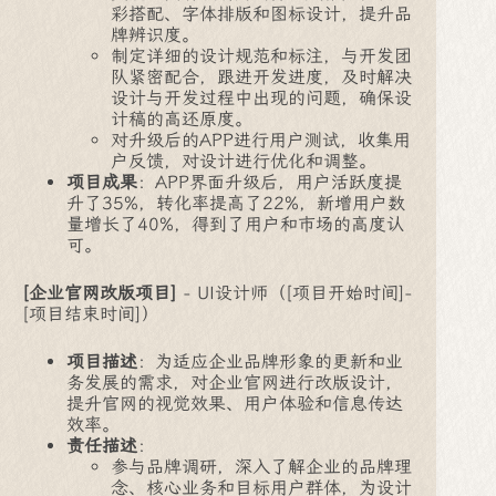
彩搭配、字体排版和图标设计，提升品
牌辨识度。
制定详细的设计规范和标注，与开发团
队紧密配合，跟进开发进度，及时解决
设计与开发过程中出现的问题，确保设
计稿的高还原度。
对升级后的APP进行用户测试，收集用
户反馈，对设计进行优化和调整。
项目成果
：APP界面升级后，用户活跃度提
升了35%，转化率提高了22%，新增用户数
量增长了40%，得到了用户和市场的高度认
可。
[企业官网改版项目]
- UI设计师（[项目开始时间]-
[项目结束时间]）
项目描述
：为适应企业品牌形象的更新和业
务发展的需求，对企业官网进行改版设计，
提升官网的视觉效果、用户体验和信息传达
效率。
责任描述
：
参与品牌调研，深入了解企业的品牌理
念、核心业务和目标用户群体，为设计