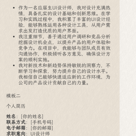
作为一名应届生UI设计师，我对设计充满热
情，具备扎实的设计基础和创新思维。在学
习和实践过程中，我积累了丰富的UI设计经
验，能够熟练运用各种设计工具，从用户需
求出发打造优质的用户界面。
我注重细节，善于通过用户调研和竞品分析
挖掘设计机会点，以提升产品的用户体验和
竞争力。在项目中，我能够与团队成员有效
沟通协作，积极倾听各方意见，确保设计方
案的顺利实施。
我对新技术和新趋势保持敏锐的洞察力，不
断学习和探索，努力提升自己的设计水平。
我相信自己能够快速适应新的工作环境，为
公司的产品设计贡献自己的力量。
模板二
个人简历
姓名
：[你的姓名]
联系方式
：[手机号码]
电子邮箱
：[你的邮箱]
求职意向
：UI设计师