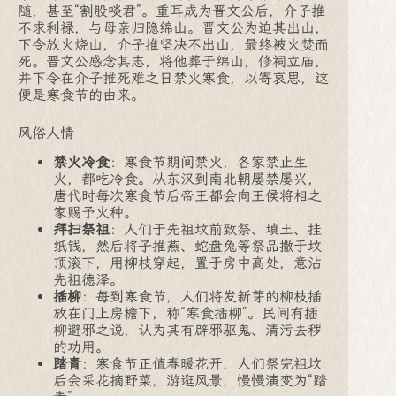
随，甚至“割股啖君”。重耳成为晋文公后，介子推
不求利禄，与母亲归隐绵山。晋文公为迫其出山，
下令放火烧山，介子推坚决不出山，最终被火焚而
死。晋文公感念其志，将他葬于绵山，修祠立庙，
并下令在介子推死难之日禁火寒食，以寄哀思，这
便是寒食节的由来。
风俗人情
禁火冷食
：寒食节期间禁火，各家禁止生
火，都吃冷食。从东汉到南北朝屡禁屡兴，
唐代时每次寒食节后帝王都会向王侯将相之
家赐予火种。
拜扫祭祖
：人们于先祖坟前致祭、填土、挂
纸钱，然后将子推燕、蛇盘兔等祭品撒于坟
顶滚下，用柳枝穿起，置于房中高处，意沾
先祖德泽。
插柳
：每到寒食节，人们将发新芽的柳枝插
放在门上房檐下，称“寒食插柳”。民间有插
柳避邪之说，认为其有辟邪驱鬼、清污去秽
的功用。
踏青
：寒食节正值春暖花开，人们祭完祖坟
后会采花摘野菜，游逛风景，慢慢演变为“踏