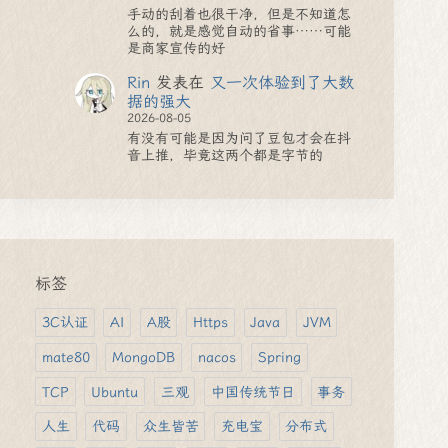
手动的刮着也很干净，但是不知道怎
么的，就是感觉自动的省事……可能
是商家宣传的好
Rin
发表在
又一次体验到了大数
据的强大
2026-08-05
有没有可能是因为问了豆包才会在抖
音上推，毕竟这两个都是字节的
标签
3C认证
AI
A股
Https
Java
JVM
mate80
MongoDB
nacos
Spring
TCP
Ubuntu
三观
中国传统节日
事务
人生
代码
众生皆苦
充电宝
分布式