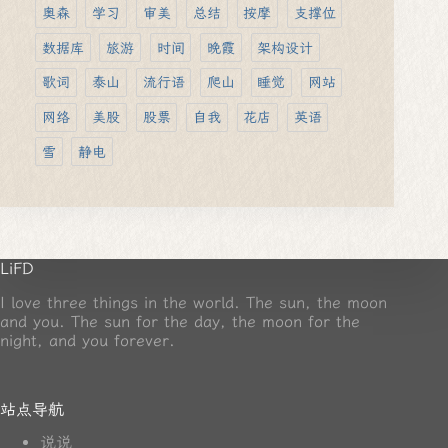
奥森
学习
审美
总结
按摩
支撑位
数据库
旅游
时间
晚霞
架构设计
歌词
泰山
流行语
爬山
睡觉
网站
网络
美股
股票
自我
花店
英语
雪
静电
LiFD
I love three things in the world. The sun, the moon
and you. The sun for the day, the moon for the
night, and you forever.
站点导航
说说