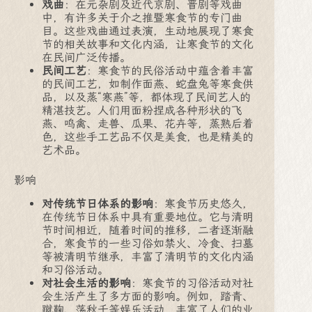
戏曲
：在元杂剧及近代京剧、晋剧等戏曲
中，有许多关于介之推暨寒食节的专门曲
目。这些戏曲通过表演，生动地展现了寒食
节的相关故事和文化内涵，让寒食节的文化
在民间广泛传播。
民间工艺
：寒食节的民俗活动中蕴含着丰富
的民间工艺，如制作面燕、蛇盘兔等寒食供
品，以及蒸“寒燕”等，都体现了民间艺人的
精湛技艺。人们用面粉捏成各种形状的飞
燕、鸣禽、走兽、瓜果、花卉等，蒸熟后着
色，这些手工艺品不仅是美食，也是精美的
艺术品。
影响
对传统节日体系的影响
：寒食节历史悠久，
在传统节日体系中具有重要地位。它与清明
节时间相近，随着时间的推移，二者逐渐融
合，寒食节的一些习俗如禁火、冷食、扫墓
等被清明节继承，丰富了清明节的文化内涵
和习俗活动。
对社会生活的影响
：寒食节的习俗活动对社
会生活产生了多方面的影响。例如，踏青、
蹴鞠、荡秋千等娱乐活动，丰富了人们的业