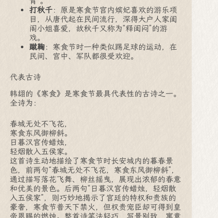
青”。
打秋千
：原是寒食节宫内嫔妃喜欢的游乐项
目，从唐代起在民间流行，深得大户人家闺
阁小姐喜爱，故秋千又称为“释闺闷”的游
戏。
蹴鞠
：寒食节时一种类似踢足球的运动，在
民间、宫中、军队都很受欢迎。
代表古诗
韩翃的《寒食》是寒食节最具代表性的古诗之一。
全诗为：
春城无处不飞花，
寒食东风御柳斜。
日暮汉宫传蜡烛，
轻烟散入五侯家。
这首诗生动地描绘了寒食节时长安城内的暮春景
色，前两句“春城无处不飞花，寒食东风御柳斜”，
通过描写落花飞舞、柳丝摇曳，展现出浓郁的春意
和优美的景色。后两句“日暮汉宫传蜡烛，轻烟散
入五侯家”，则巧妙地揭示了宫廷的特权和贵族的
豪奢，寒食节普天下禁火，但权贵宠臣却可得到皇
帝恩赐的燃烛。整首诗笔法轻巧，写景别致，寓意