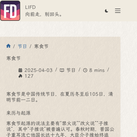
跳
LIFD
至
内
向前走，别回头。
容
/
节日
/
寒食节
首
页
寒食节
2025-04-03
节日
8 mins
127
寒食节是中国传统节日，在夏历冬至后105日，清
明节前一二日。
来历与起源
寒食节起源的说法主要有“禁火说”“改火说”“子推
说”，其中“子推说”被普遍认可。春秋时期，晋国公
子重耳流亡他国长达十九年，大臣介子推始终追