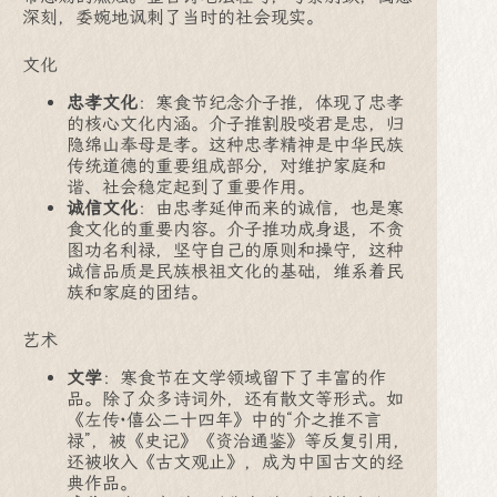
深刻，委婉地讽刺了当时的社会现实。
文化
忠孝文化
：寒食节纪念介子推，体现了忠孝
的核心文化内涵。介子推割股啖君是忠，归
隐绵山奉母是孝。这种忠孝精神是中华民族
传统道德的重要组成部分，对维护家庭和
谐、社会稳定起到了重要作用。
诚信文化
：由忠孝延伸而来的诚信，也是寒
食文化的重要内容。介子推功成身退，不贪
图功名利禄，坚守自己的原则和操守，这种
诚信品质是民族根祖文化的基础，维系着民
族和家庭的团结。
艺术
文学
：寒食节在文学领域留下了丰富的作
品。除了众多诗词外，还有散文等形式。如
《左传·僖公二十四年》中的“介之推不言
禄”，被《史记》《资治通鉴》等反复引用，
还被收入《古文观止》，成为中国古文的经
典作品。